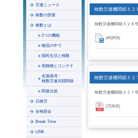
労連ニュース
検数労連機関紙５２
検数の部屋
検数労連機関紙５２８
検数とは
2つの機能
(402KB)
物流の中で
国民生活と検数
危険物とコンテナ
全国港湾・
検数労連機関紙５２
検数労連共闘関係
関連法規
検数労連機関紙５２７
日検労
(753KB)
全検部会
Break Time
LINK